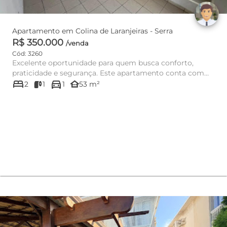
Apartamento em Colina de Laranjeiras - Serra
R$ 350.000
/venda
Cód: 3260
Excelente oportunidade para quem busca conforto,
praticidade e segurança. Este apartamento conta com
bed
directions_car
ambientes bem dist...
other_houses
2
1
1
53 m²