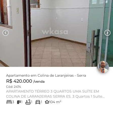
chevron_left
chevron_right
Apartamento em Colina de Laranjeiras - Serra
R$ 420.000
/venda
Cód: 2474
APARTAMENTO TÉRREO 3 QUARTOS UMA SUÍTE EM
COLINA DE LARANJEIRAS SERRA ES. 3 Quartos 1 Suíte
bed
bathtub
directions_car
Metragem 104M² Áre...
other_houses
3
1
1
1
104 m²