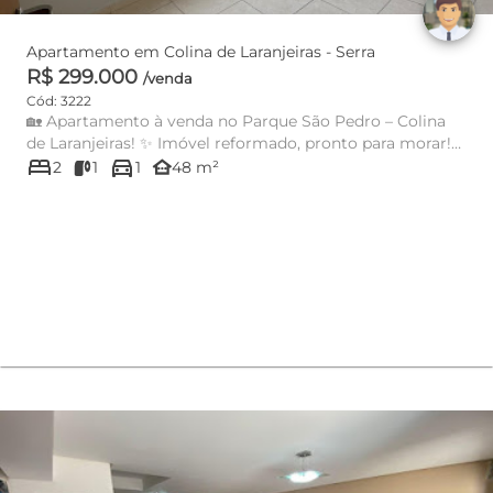
Apartamento em Colina de Laranjeiras - Serra
R$ 299.000
/venda
Cód: 3222
🏡 Apartamento à venda no Parque São Pedro – Colina
de Laranjeiras! ✨ Imóvel reformado, pronto para morar!
bed
directions_car
🛏️ 2 quart...
other_houses
2
1
1
48 m²