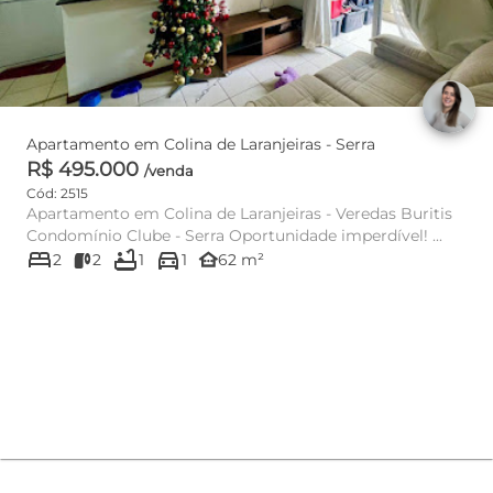
Apartamento em Colina de Laranjeiras - Serra
R$ 495.000
/venda
Cód: 2515
Apartamento em Colina de Laranjeiras - Veredas Buritis
Condomínio Clube - Serra Oportunidade imperdível! ...
bed
bathtub
directions_car
other_houses
2
2
1
1
62 m²