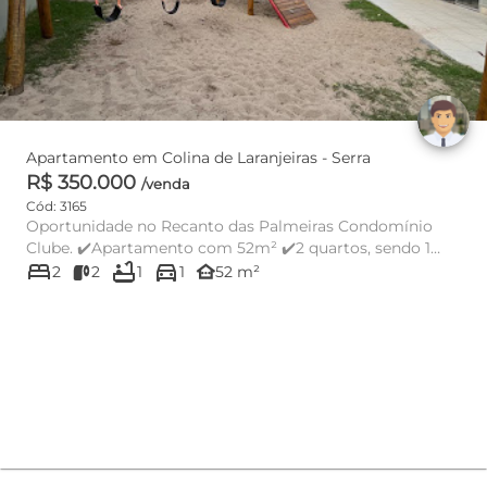
Apartamento em Colina de Laranjeiras - Serra
R$ 350.000
/venda
Cód: 3165
Oportunidade no Recanto das Palmeiras Condomínio
Clube. ✔️Apartamento com 52m² ✔️2 quartos, sendo 1
bed
bathtub
directions_car
suíte ✔️Varand...
other_houses
2
2
1
1
52 m²