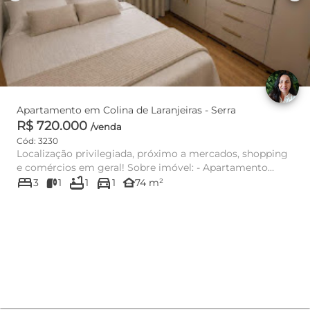
Apartamento em Colina de Laranjeiras - Serra
R$ 720.000
/venda
Cód: 3230
Localização privilegiada, próximo a mercados, shopping
e comércios em geral! Sobre imóvel: - Apartamento
bed
bathtub
directions_car
Reformado...
other_houses
3
1
1
1
74 m²