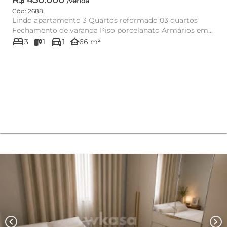
/venda
Cód: 2688
Lindo apartamento 3 Quartos reformado 03 quartos
Fechamento de varanda Piso porcelanato Armários em...
bed
directions_car
other_houses
3
1
1
66 m²
chevron_left
chevron_right