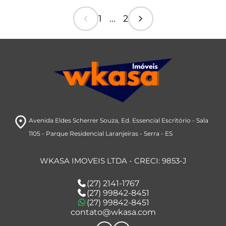
chevron_left
chevron_right
1 ... 2
room
Avenida Eldes Scherrer Souza
, Ed. Essencial Escritório - Sala
1105
- Parque Residencial Laranjeiras
- Serra
- ES
WKASA IMOVEIS LTDA - CRECI: 9853-J
(27) 2141-1767
(27) 99842-8451
(27) 99842-8451
contato@wkasa.com