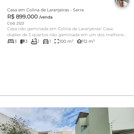
Casa em Colina de Laranjeiras - Serra
R$ 899.000
/venda
Cód: 2123
Casa não geminada em Colina de Laranjeiras! Casa
duplex de 3 quartos não geminada em um dos melhores
bed
bathtub
directions_car
bairros da...
fullscreen
other_houses
3
3
1
1
100 m²
112 m²