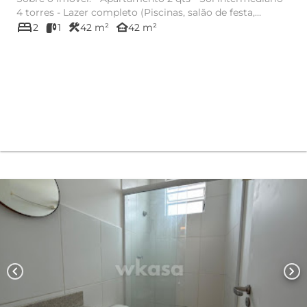
4 torres - Lazer completo (Piscinas, salão de festa,...
bed
construction
other_houses
2
1
42 m²
42 m²
chevron_left
chevron_right