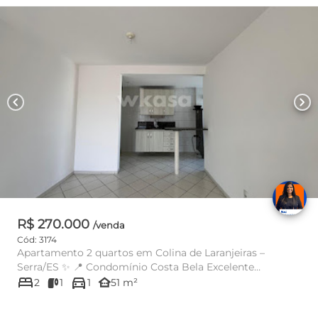
chevron_left
chevron_right
R$ 270.000
/venda
Cód: 3174
Apartamento 2 quartos em Colina de Laranjeiras –
Serra/ES ✨ 📍 Condomínio Costa Bela Excelente
bed
directions_car
oportunidade par...
other_houses
2
1
1
51 m²