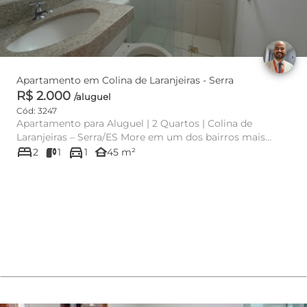
Apartamento em Colina de Laranjeiras - Serra
R$ 2.000
/aluguel
Cód: 3247
Apartamento para Aluguel | 2 Quartos | Colina de
Laranjeiras – Serra/ES More em um dos bairros mais
bed
directions_car
completos e valoriz...
other_houses
2
1
1
45 m²