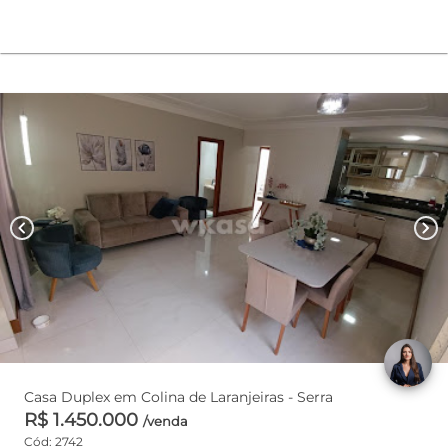
chevron_left
chevron_right
Casa Duplex em Colina de Laranjeiras - Serra
R$ 1.450.000
/venda
Cód: 2742