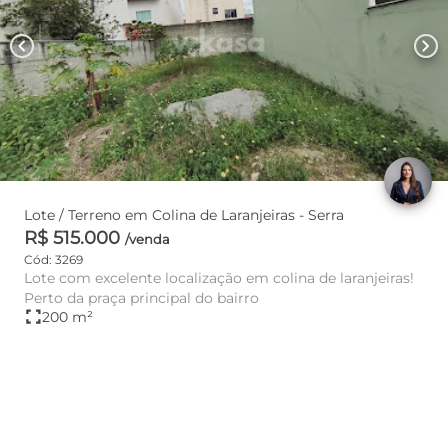
chevron_left
chevron_right
Lote / Terreno em Colina de Laranjeiras - Serra
R$ 515.000
/venda
Cód: 3269
Lote com excelente localização em colina de laranjeiras!
Perto da praça principal do bairro
fullscreen
200 m²