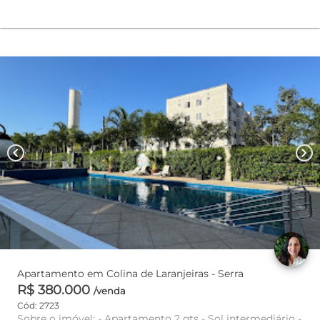
chevron_left
chevron_right
Apartamento em Colina de Laranjeiras - Serra
R$ 380.000
/venda
Cód: 2723
Sobre o imóvel: - Apartamento 2 qts - Sol intermediário -