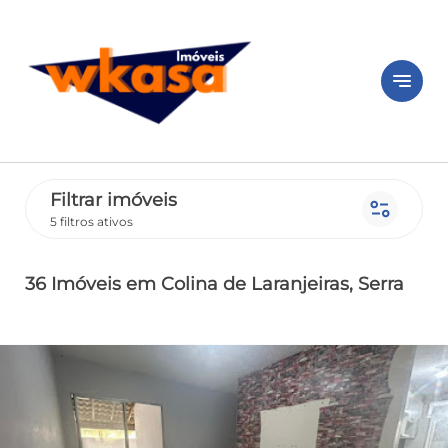
notes
Filtrar imóveis
page_info
5 filtros ativos
36 Imóveis
em Colina de Laranjeiras
, Serra