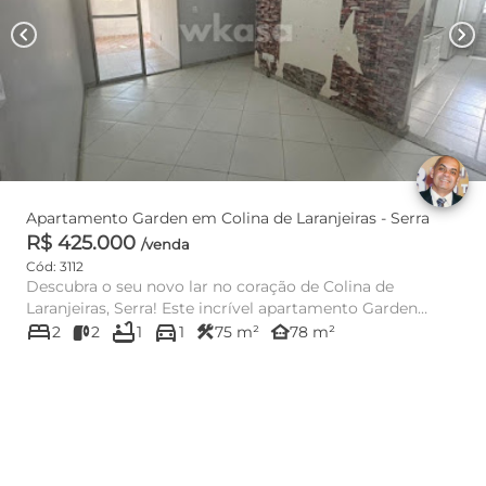
chevron_left
chevron_right
Apartamento Garden em Colina de Laranjeiras - Serra
R$ 425.000
/venda
Cód: 3112
Descubra o seu novo lar no coração de Colina de
Laranjeiras, Serra! Este incrível apartamento Garden
bed
bathtub
directions_car
oferece 75m² de ár...
construction
other_houses
2
2
1
1
75 m²
78 m²