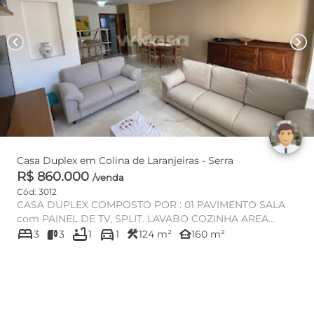
chevron_left
chevron_right
Casa Duplex em Colina de Laranjeiras - Serra
R$ 860.000
/venda
Cód: 3012
CASA DUPLEX COMPOSTO POR : 01 PAVIMENTO SALA
com PAINEL DE TV, SPLIT. LAVABO COZINHA AREA
bed
bathtub
directions_car
GOURMET COM CHURRASQUEIR...
construction
other_houses
3
3
1
1
124 m²
160 m²