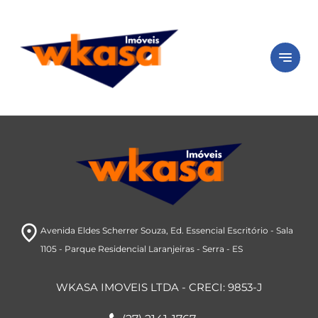
close
Peça seu
imóvel
notes
Está com dificuldade ou sem tempo?
Preencha o formulário abaixo e iremos
buscar imóveis de acordo com o seu perfil.
room
Avenida Eldes Scherrer Souza
, Ed. Essencial Escritório - Sala
1105
- Parque Residencial Laranjeiras
- Serra
- ES
WKASA IMOVEIS LTDA - CRECI: 9853-J