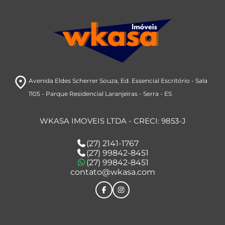
room
Avenida Eldes Scherrer Souza
, Ed. Essencial Escritório - Sala
1105
- Parque Residencial Laranjeiras
- Serra
- ES
WKASA IMOVEIS LTDA - CRECI: 9853-J
(27) 2141-1767
(27) 99842-8451
(27) 99842-8451
contato@wkasa.com